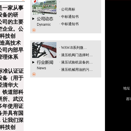
·
是一家从事
·
公司商标
设备的研
·
中标通知书
公司的主要
·
中标通知书
空企业。公
、科技创
打造高技术
·
WAW-B系列微…
公司内部早
·
液压机阀门选择时…
管理体系
·
液压试验机设备的…
·
液压机械用油的污…
际标准认证证
设备（用于
经清华大
地址
、铁道部科
研所、武汉
咨询
多年使用证
备并具有国
，让我们深
、科技创