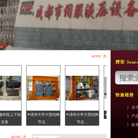
》 关于我
院上下铰
清华大学大型结构
清华大学大型结构
八边形岩石直剪仪
》 产品中
座
节点…
节点…
》 联系我