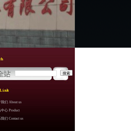
们 About us
心 Product
们 Contact us