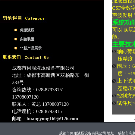
服液压控
CSF
全数
声波发射
系统功
可以 实
伺服液压
能。
实验装置
主要技
**新产品展示
Ø
轴向荷
压精度
Ø
围压：
成都市伺服液压设备有限公司
度：
±1
地址：成都市高新西区双柏路东一街
Ø
上下试
233号
态稳压
咨询热线：028-87938151
Ø
控制方
13708007120
Ø
试件尺
联系人：黄总 13708007120
电话座机：028-87938151
邮箱：
huangyong169@126.com
成都市伺服液压设备有限公司 地址：成都市高新西区双柏路