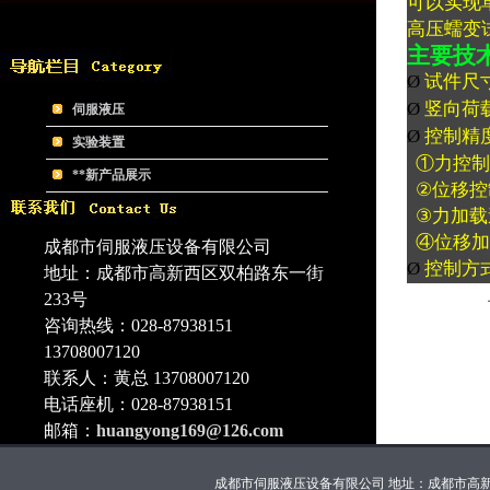
可以实现
高压蠕变
主要技
Ø
试件尺
Ø
竖向荷
伺服液压
Ø
控制精
实验装置
①力控制
**新产品展示
②位移控
③力加载
④
位移加
成都市伺服液压设备有限公司
Ø
控制方
地址：成都市高新西区双柏路东一街
233号
咨询热线：028-87938151
13708007120
联系人：黄总 13708007120
电话座机：028-87938151
邮箱：
huangyong169@126.com
成都市伺服液压设备有限公司 地址：成都市高新西区双柏路