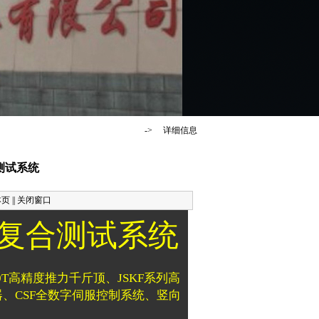
首 页
->
详细信息
测试系统
本页
||
关闭窗口
合测试系统
0T
高精度推力千斤顶、
JSKF
系列高
器、
CSF
全数字伺服控制系统、竖向