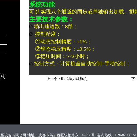
系统功能
可以 实现八个通道的同步或单独输出加载、拟
主要技术参数：
Ø
输出通道数：
8
路；
Ø
控制精度：
①动态控制精度：
±1%
；
②静态稳压精度：
±0.5%
；
③
稳压时间：≥
72
小时；
Ø
控制方式：计算机全自动控制
+
手动控制；
一街
上一个：
卧式拉力试验机
下
设备有限公司 地址：成都市高新西区双柏路东一街233号 咨询热线：028-87938151 137