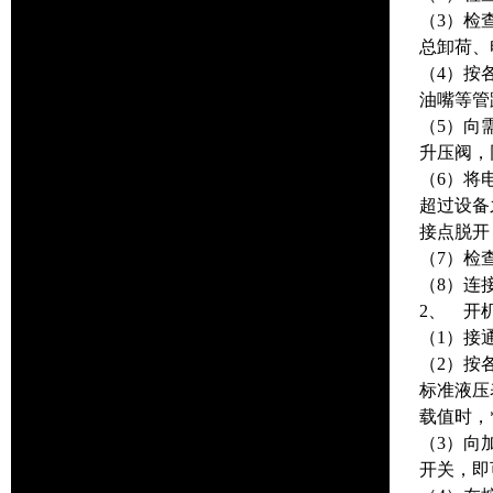
（3）检
总卸荷、
（4）按
油嘴等管
（5）向需
升压阀，同
（6）将
超过设备
接点脱开
（7）检
（8）连
2、 开
（1）接
（2）按
标准液压
载值时，
（3）向
开关，即