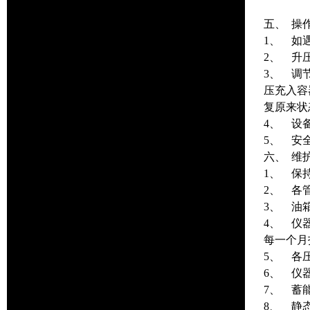
五、 操
1、 如
2、 升
3、 调
压充入容
复原来状
4、 设
5、 安
六、 维
1、 保
2、 各
3、 油
4、 仪
每一个月
5、 各
6、 仪
7、 蓄
8、 静