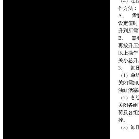
（4）在
作方法：
A、 需
设定值时
升到所需
B、 需
再按升压
以上操作
关小总升
3、 卸
（1）单
关闭需卸
油缸活塞
（2）各
关闭各组
荷及各组
掉。
（3）卸