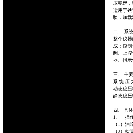
压稳定，
适用于铁
验，加载
二、 系
整个仪器
成；控制
阀、上腔
器、指示
三、 主
系 统 压 
动态稳压
静态稳压精
四、 具
1、 操
（1）油
（2）检